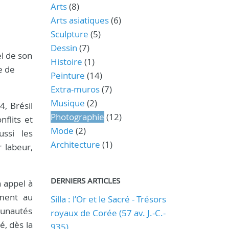
Arts
(8)
Arts asiatiques
(6)
Sculpture
(5)
Dessin
(7)
l de son
Histoire
(1)
e de
Peinture
(14)
Extra-muros
(7)
Musique
(2)
4, Brésil
Photographie
(12)
flits et
Mode
(2)
ussi les
Architecture
(1)
 labeur,
DERNIERS ARTICLES
n appel à
mment au
Silla : l’Or et le Sacré - Trésors
munautés
royaux de Corée (57 av. J.-C.-
é, dès la
935)