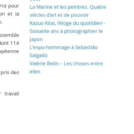
rra
pour
La Marine et les peintres. Quatre
on et la
siècles d’art et de pouvoir
e.
Kazuo Kitai, l’éloge du quotidien -
Soixante ans à photographier le
rassemble
Japon
dont 114
L'expo-hommage à Sebastião
ropéenne
Salgado
Valérie Belin – Les choses entre
elles
 pris des
 travail