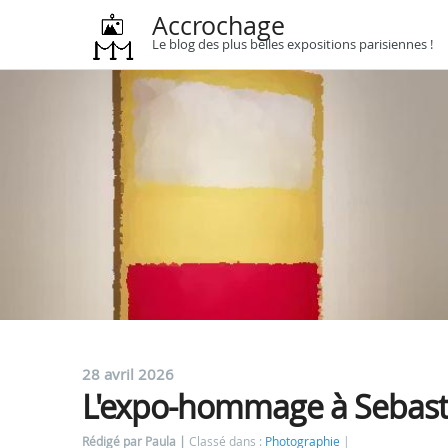
Accrochage
Le blog des plus belles expositions parisiennes !
28 avril 2026
L'expo-hommage à Sebast
Rédigé par Paula
Classé dans :
Photographie